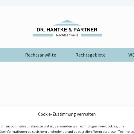
Rechtsanwälte
Rechtsgebiete
WE
Cookie-Zustimmung verwalten
A
B
E
F
G
H
I
J
K
L
M
N
P
S
T
U
Z
dir ein optimales Erlebnis zu bieten, verwenden wir Technologien wie Cookies, um
Ba
Be
äteinformationen zu speichern und/oder darauf zuzugreifen. Wenn du diesen Technolog