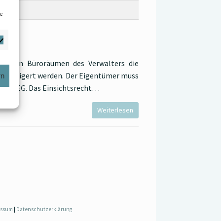
e
 in den Büroräumen des Verwalters die
 verweigert werden. Der Eigentümer muss
rn
bs. 4 WEG. Das Einsichtsrecht…
Weiterlesen
essum
|
Datenschutzerklärung