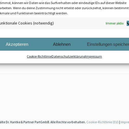
timmst, können wir Daten wie das Surfverhalten oder eindeutige IDs auf dieser Website
Bei
Bel
Bes
arbeiten. Wenn du deine Zustimmung nicht erteilst oder zurückziehst, können bestimmt
kmale und Funktionen beeinträchtigt werden.
unktionale Cookies (notwendig)
Immer aktiv
h Vorankündigung und innerhalb der üblichen Geschäftszeiten
elege einzusehen. Dieses Recht kann nicht beschränkt oder gar
Akzeptieren
Ablehnen
Einstellungen speiche
angeben. Der Anspruch ergibt sich aus der Neuregelung des § 18 A
Cookie-Richtlinie
Datenschutzerklärung
Impressum
te Dr. Hantke & Partner PartGmbB. Alle Rechte vorbehalten.
Cookie-Richtlinie (EU)
|
Impr