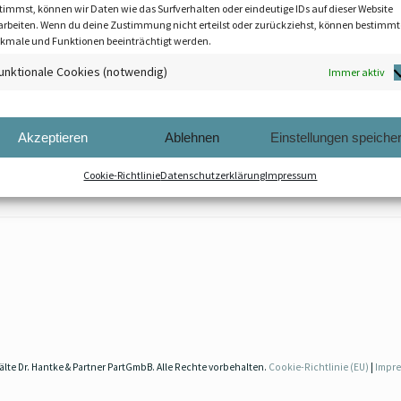
timmst, können wir Daten wie das Surfverhalten oder eindeutige IDs auf dieser Website
arbeiten. Wenn du deine Zustimmung nicht erteilst oder zurückziehst, können bestimmt
kmale und Funktionen beeinträchtigt werden.
unktionale Cookies (notwendig)
Immer aktiv
Fragen, die sich nur beantworten lassen, wenn man die Teilungse
zschlangen der Fußbodenheizung Sondereigentum oder Geme
Fußbodenheizung installieren lassen darf. Ohne genaue Ausleg
Akzeptieren
Ablehnen
Einstellungen speiche
t…
Cookie-Richtlinie
Datenschutzerklärung
Impressum
te Dr. Hantke & Partner PartGmbB. Alle Rechte vorbehalten.
Cookie-Richtlinie (EU)
|
Impr