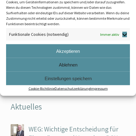
Cookies, um Geräteinformationen zu speichern und/oder darauf zuzugreifen.
Wenn du diesen Technologien zustimmst, können wir Daten wie das
Surfverhalten oder eindeutige IDs auf dieser Website verarbeiten. Wenn du deine
Zustimmung nicht erteilst oder zurückziehst, können bestimmte Merkmale und
Funktionen beeinträchtigt werden.
Funktionale Cookies (notwendig)
Immer aktiv
Akzeptieren
Ablehnen
LEXIKON ZUM WOHNUNGSEIGENTUM
Einstellungen speichern
Cookie-Richtlinie
Datenschutzerklärung
Impressum
Aktuelles
WEG: Wichtige Entscheidung für