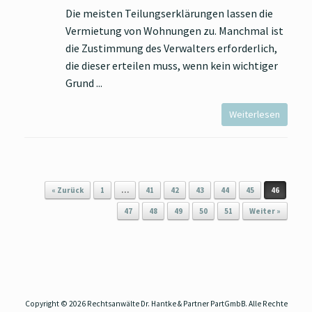
Die meisten Teilungserklärungen lassen die
Vermietung von Wohnungen zu. Manchmal ist
die Zustimmung des Verwalters erforderlich,
die dieser erteilen muss, wenn kein wichtiger
Grund
Weiterlesen
Beitragsnavigation
« Zurück
1
…
41
42
43
44
45
46
47
48
49
50
51
Weiter »
Copyright © 2026 Rechtsanwälte Dr. Hantke & Partner PartGmbB. Alle Rechte