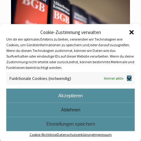
Cookie-Zustimmung verwalten
Um dir ein optimales Erlebnis zu bieten, verwenden wir Technologien wie
Cookies, um Geräteinformationen zu speichern und/oder darauf zuzugreifen.
Wenn du diesen Technologien zustimmst, können wir Daten wie das
Surfverhalten oder eindeutige IDs auf dieser Website verarbeiten. Wenn du deine
Zustimmung nicht erteilst oder zurückziehst, können bestimmte Merkmale und
Funktionen beeinträchtigt werden.
Funktionale Cookies (notwendig)
Immer aktiv
LEXIKON ZUM WOHNUNGSEIGENTUM
Akzeptieren
Aktuelles
Ablehnen
Einstellungen speichern
Betreuungsrecht:
Cookie-Richtlinie
Datenschutzerklärung
Impressum