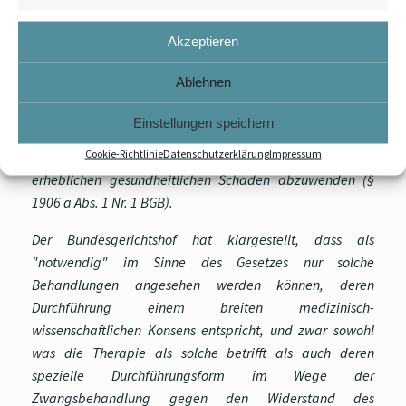
Widerspricht eine Untersuchung des Gesundheitszustands,
Akzeptieren
eine Heilbehandlung oder ein ärztlicher Eingriff dem
natürlichen Willen des Betreuten (ärztliche
Ablehnen
Zwangsmaßnahme), so kann der Betreuer in diese – unter
näheren gesetzlichen Voraussetzungen – nur dann
Einstellungen speichern
einwilligen, wenn die ärztliche Zwangsmaßnahme zum
Cookie-Richtlinie
Datenschutzerklärung
Impressum
Wohl des Betreuten notwendig ist, um einen drohenden
erheblichen gesundheitlichen Schaden abzuwenden (§
1906 a Abs. 1 Nr. 1 BGB).
Der Bundesgerichtshof hat klargestellt, dass als
"notwendig" im Sinne des Gesetzes nur solche
Behandlungen angesehen werden können, deren
Durchführung einem breiten medizinisch-
wissenschaftlichen Konsens entspricht, und zwar sowohl
was die Therapie als solche betrifft als auch deren
spezielle Durchführungsform im Wege der
Zwangsbehandlung gegen den Widerstand des