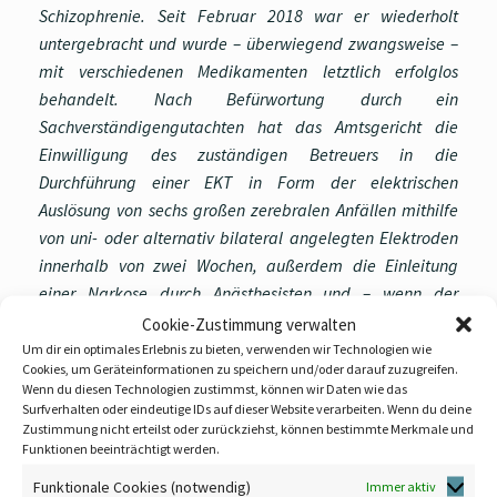
Schizophrenie. Seit Februar 2018 war er wiederholt
untergebracht und wurde – überwiegend zwangsweise –
mit verschiedenen Medikamenten letztlich erfolglos
behandelt. Nach Befürwortung durch ein
Sachverständigengutachten hat das Amtsgericht die
Einwilligung des zuständigen Betreuers in die
Durchführung einer EKT in Form der elektrischen
Auslösung von sechs großen zerebralen Anfällen mithilfe
von uni- oder alternativ bilateral angelegten Elektroden
innerhalb von zwei Wochen, außerdem die Einleitung
einer Narkose durch Anästhesisten und – wenn der
Betroffene von den ärztlichen Maßnahmen nicht
Cookie-Zustimmung verwalten
überzeugt werden kann – die Anwendung von Gewalt
Um dir ein optimales Erlebnis zu bieten, verwenden wir Technologien wie
Cookies, um Geräteinformationen zu speichern und/oder darauf zuzugreifen.
(Festhalten, 3- bis 5-Punkt-Fixierung) genehmigt.
Wenn du diesen Technologien zustimmst, können wir Daten wie das
Surfverhalten oder eindeutige IDs auf dieser Website verarbeiten. Wenn du deine
Das Landgericht hat die Beschwerde des Betroffenen und
Zustimmung nicht erteilst oder zurückziehst, können bestimmte Merkmale und
seiner Mutter zurückgewiesen; die dagegen eingelegte
Funktionen beeinträchtigt werden.
Rechtsbeschwerde der Mutter hatte Erfolg.
Funktionale Cookies (notwendig)
Immer aktiv