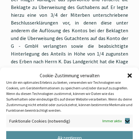
Beklagte zu Überweisung des Guthabens auf. Er legte
hierzu eine von 3/4 der Miterben unterschriebene
Beschlusserklärungen vor, in denen diese unter
anderem die Auflösung des Kontos bei der Beklagten
und die Überweisung des Gutachtens auf das Konto der
G - GmbH verlangten sowie die beabsichtigte
Hinterlegung des Anteils in Höhe von 1/4 zugunsten
des Erben nach Herrn K. Das Landgericht hat die Klage
abgewiesen.
Cookie-Zustimmung verwalten
Das Kammergericht entschied, dass die Klage zu Recht
Um dir ein optimales Erlebnis zu bieten, verwenden wir Technologien wie
Cookies, um Geräteinformationen zu speichern und/oder darauf zuzugreifen.
abgewiesen wurde und wies die Berufung zurück.
Wenn du diesen Technologien zustimmst, können wir Daten wie das
Surfverhalten oder eindeutige IDs auf dieser Website verarbeiten. Wenn du deine
Das Kammergericht Berlin stellte fest, dass wenn der
Zustimmung nicht erteilst oder zurückziehst, können bestimmte Merkmale und
Nachlass ausschließlich aus einem Guthaben auf einem
Funktionen beeinträchtigt werden.
Sparbuch des Erblassers besteht, könne in der
Funktionale Cookies (notwendig)
Immer aktiv
Kündigung dieses Sparbuchs zum Zweck der
Auszahlung an die Erben eine wesentliche Veränderung
Akzeptieren