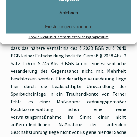
des Nachlasses liegen. In diesem Fall könne die
Kündigung nicht nach § 2038 Abs. 1 BGB mit Mehrheit
Ablehnen
beschlossen werden. Die Kündigung des Sparguthabens
einschließlich der Auszahlung stelle keine mit
Einstellungen speichern
Stimmenmehrheit zu beschließende
Cookie-Richtlinie
Datenschutzerklärung
Impressum
Verwaltungsmaßnahmen Sinne von § 2038 BGB dar, so
dass das nähere Verhältnis des § 2038 BGB zu § 2040
BGB keiner Entscheidung bedürfe. Gemäß § 2038 Abs. 2
Satz 1 i.V.m. § 745 Abs. 3 BGB könne eine wesentliche
Veränderung des Gegenstands nicht mit Mehrheit
beschlossen werden. Eine derartige Veränderung liege
hier durch die beabsichtigte Umwandlung der
Sparbucheinlage in ein Treuhandkonto vor. Ferner
fehle es einer Maßnahme ordnungsgemäßer
Nachlassverwaltung. Schon eine reine
Verwaltungsmaßnahme im Sinne einer nicht
außerordentlichen Maßnahme der laufenden
Geschäftsführung liege nicht vor. Es gehe hier der Sache