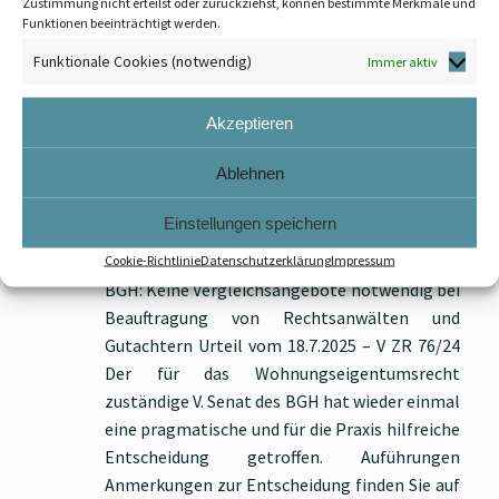
Zustimmung nicht erteilst oder zurückziehst, können bestimmte Merkmale und
Funktionen beeinträchtigt werden.
Funktionale Cookies (notwendig)
Immer aktiv
WEG: BGH schafft Klarheit: Keine
Vergleichsangebote bei
Akzeptieren
Beauftragung Rechtsanwälten
Ablehnen
und Gutachtern
Veröffentlicht am
18. September 2025
Einstellungen speichern
RA Dr. Kühnemund, RAe Dr. Hantke & Partner
Cookie-Richtlinie
Datenschutzerklärung
Impressum
BGH: Keine Vergleichsangebote notwendig bei
Beauftragung von Rechtsanwälten und
Gutachtern Urteil vom 18.7.2025 – V ZR 76/24
Der für das Wohnungseigentumsrecht
zuständige V. Senat des BGH hat wieder einmal
eine pragmatische und für die Praxis hilfreiche
Entscheidung getroffen. Auführungen
Anmerkungen zur Entscheidung finden Sie auf