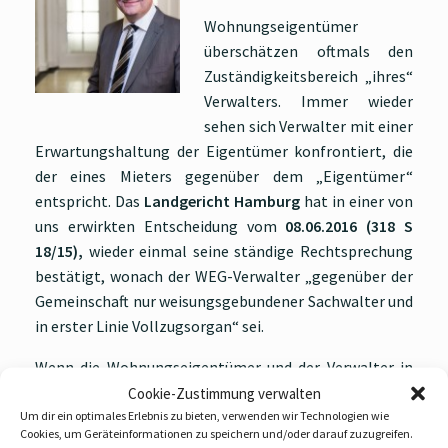
Wohnungseigentümer
überschätzen oftmals den
Zuständigkeitsbereich „ihres“
Verwalters. Immer wieder
sehen sich Verwalter mit einer
Erwartungshaltung der Eigentümer konfrontiert, die
der eines Mieters gegenüber dem „Eigentümer“
entspricht. Das
Landgericht Hamburg
hat in einer von
uns erwirkten Entscheidung vom
08.06.2016 (318 S
18/15),
wieder einmal seine ständige Rechtsprechung
bestätigt, wonach der WEG-Verwalter „gegenüber der
Gemeinschaft nur weisungsgebundener Sachwalter und
in erster Linie Vollzugsorgan“ sei.
Wenn die Wohnungseigentümer und der Verwalter in
Bezug auf Baumängel und deren Ursachen denselben
Cookie-Zustimmung verwalten
Kenntnisstand hätten, sei es Sache der
Um dir ein optimales Erlebnis zu bieten, verwenden wir Technologien wie
Cookies, um Geräteinformationen zu speichern und/oder darauf zuzugreifen.
Wohnungseigentümer, rechtzeitig entsprechende