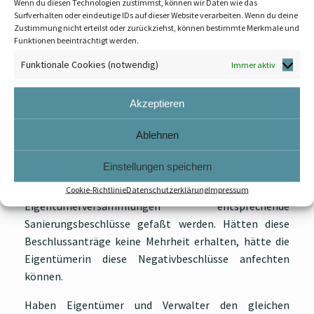
Wenn du diesen Technologien zustimmst, können wir Daten wie das
Beschlüsse herbeizuführen. In dem konkreten Fall war
Surfverhalten oder eindeutige IDs auf dieser Website verarbeiten. Wenn du deine
Zustimmung nicht erteilst oder zurückziehst, können bestimmte Merkmale und
die Wohnung einer Eigentümerin wegen Mängeln im
Funktionen beeinträchtigt werden.
Gemeinschaftseigentum
über fast 4 Jahre
Funktionale Cookies (notwendig)
unbewohnbar. Die Problematik war auch immer wieder
Immer aktiv
Thema auf Eigentümerversammlungen, ohne dass
konkrete Beschlüsse auf der
Tagesordnung
standen.
Akzeptieren
Das Landgericht hatte eine Schadensersatzklage der
Ablehnen
Eigentümerin wegen Mietausfall gegen den Verwalter
in weiten Teilen zurückgewiesen mit einer kurzen aber
Einstellungen speichern
prägnanten Begründung: Die betroffenen Eigentümern
hätte ja verlangen können, dass auf
Cookie-Richtlinie
Datenschutzerklärung
Impressum
Eigentümerversammlungen entsprechende
Sanierungsbeschlüsse gefaßt werden. Hätten diese
Beschlussanträge keine Mehrheit erhalten, hätte die
Eigentümerin diese Negativbeschlüsse anfechten
können.
Haben Eigentümer und Verwalter den gleichen