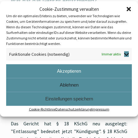
Was hat das Gericht entschieden?
Cookie-Zustimmung verwalten
Das
Bundesarbeitsgericht (6 AZR 157/22)
hat
Um dir ein optimales Erlebnis zu bieten, verwenden wir Technologien wie
entschieden: Eine Kündigung ist unwirksam, wenn der
Cookies, um Geräteinformationen zu speichern und/oder darauf zuzugreifen.
Wenn du diesen Technologien zustimmst, können wir Daten wie das
Arbeitgeber vorher keine Massenentlassungsanzeige
Surfverhalten oder eindeutige IDs auf dieser Website verarbeiten. Wenn du deine
erstattet hat. Dies ergibt sich aus der
Zustimmung nicht erteilst oder zurückziehst, können bestimmte Merkmale und
Funktionen beeinträchtigt werden.
unionsrechtskonformen Auslegung des § 18 Abs. 1
KSchG, durch den europäisches Recht (Richtlinie
Funktionale Cookies (notwendig)
Immer aktiv
98/59/EG) in deutsches Recht umgesetzt wurde.
Akzeptieren
Der Europäische Gerichtshof hatte zuvor klargestellt:
Eine Kündigung kann nicht wirksam werden, wenn der
Ablehnen
Arbeitgeber die beabsichtigte Massenentlassung nicht
zuvor der zuständigen Behörde angezeigt hat. Nur so
Einstellungen speichern
kann die Behörde Maßnahmen ergreifen, um die
Cookie-Richtlinie
Datenschutzerklärung
Impressum
negativen Folgen der Entlassungen zu begrenzen.
Das Gericht hat § 18 KSchG neu ausgelegt:
"Entlassung" bedeutet jetzt "Kündigung". § 18 KSchG