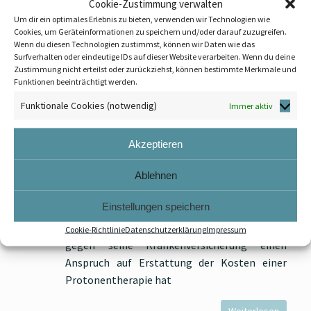
Cookie-Zustimmung verwalten
Weiterlesen
Um dir ein optimales Erlebnis zu bieten, verwenden wir Technologien wie
Cookies, um Geräteinformationen zu speichern und/oder darauf zuzugreifen.
Wenn du diesen Technologien zustimmst, können wir Daten wie das
Surfverhalten oder eindeutige IDs auf dieser Website verarbeiten. Wenn du deine
Zustimmung nicht erteilst oder zurückziehst, können bestimmte Merkmale und
Zivilrecht: Protonentherapie –
Funktionen beeinträchtigt werden.
Kostenübernahme durch die
Funktionale Cookies (notwendig)
Immer aktiv
private Krankenversicherung
Akzeptieren
Veröffentlicht am
13. November 2017
Das Landgericht Dortmund hat mit Urteil vom
Ablehnen
28.6.2017 (AZ: 2 O 106/15) nach einer
Einstellungen speichern
durchgeführten Beweisaufnahme
entschieden, dass der Versicherungsnehmer
Cookie-Richtlinie
Datenschutzerklärung
Impressum
gegen seine Krankenversicherung einen
Anspruch auf Erstattung der Kosten einer
Protonentherapie hat