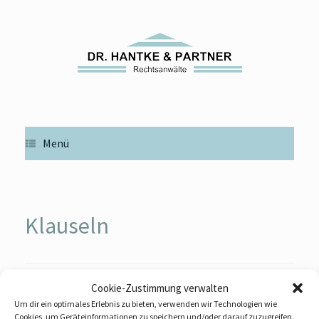
Zum
Inhalt
springen
Menü
Klauseln
Baurecht: Kann das Recht zur
Cookie-Zustimmung verwalten
Um dir ein optimales Erlebnis zu bieten, verwenden wir Technologien wie
Ersatzvornahme im
Cookies, um Geräteinformationen zu speichern und/oder darauf zuzugreifen.