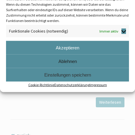
Bauträgervertrag vertraglich
Wenn du diesen Technologien zustimmst, können wir Daten wie das
Surfverhalten oder eindeutige IDs auf dieser Website verarbeiten. Wenn du deine
ausgeschlossen werden?
Zustimmung nicht erteilst oder zurückziehst, können bestimmte Merkmale und
Funktionen beeinträchtigt werden.
Veröffentlicht am
27. Dezember 2019
Funktionale Cookies (notwendig)
Immer aktiv
Im Bauträgerrecht gibt es seit jeher den
Versuch der Bauträger, die Abwicklung der
Akzeptieren
Bauträgerverträge für diese möglichst einfach
zu gestalten und die vertraglichen
Ablehnen
Vereinbarungen an die Grenzen des
„Möglichen“ zu führen. Hintergrund ist
Einstellungen speichern
letztlich, dass die Abwicklung eines
Cookie-Richtlinie
Datenschutzerklärung
Impressum
Bauträgervertrages
Weiterlesen