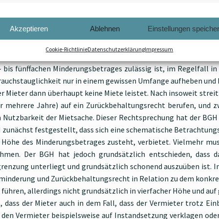
htigten Mietminderung ist immer vom Einzelfall abhängig. N
, sei es, weil es mit einem erheblichen Aufwand verbunden wäre
Akzeptieren
Ablehnen
Einstellungen speiche
ter berechtigt, sich über die Minderung hinaus auf ein weiterge
her die Mängel nicht beseitigt, seiner Gebrauchsüberlassungspf
Cookie-Richtlinie
Datenschutzerklärung
Impressum
es Mieters, um den Vermieter zur Mängelbeseitigung zu beweg
 bis fünffachen Minderungsbetrages zulässig ist, im Regelfall in
brauchstauglichkeit nur in einem gewissen Umfange aufheben und 
er Mieter dann überhaupt keine Miete leistet. Nach insoweit stre
für mehrere Jahre) auf ein Zurückbehaltungsrecht berufen, und z
Nutzbarkeit der Mietsache. Dieser Rechtsprechung hat der BGH n
 zunächst festgestellt, dass sich eine schematische Betrachtun
 Höhe des Minderungsbetrages zusteht, verbietet. Vielmehr muss
men. Der BGH hat jedoch grundsätzlich entschieden, dass da
renzung unterliegt und grundsätzlich schonend auszuüben ist. I
minderung und Zurückbehaltungsrecht in Relation zu dem konkret
hren, allerdings nicht grundsätzlich in vierfacher Höhe und auf g
dass der Mieter auch in dem Fall, dass der Vermieter trotz Einb
ern den Vermieter beispielsweise auf Instandsetzung verklagen o