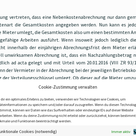
assung vertreten, dass eine Nebenkostenabrechnung nur dann ge
tenart die Gesamtkosten angegeben werden. Nun kann es jed
 Mieter umlegt, die Gesamtkosten also um einen bestimmten Anteil
efähige Arbeiten ausführt. Wenn insoweit jedoch lediglich di
t innerhalb der einjährigen Abrechnungsfrist dem Mieter erlä
ll unwirksamen Abrechnung ist, dass ein Nachzahlungsbetrag n
ich ad acta gelegt und mit Urteil vom 20.01.2016 (VIII ZR 93/1
 der Vermieter in der Abrechnung bei der jeweiligen Betriebskos
der Verteilungsschlüssel umlegt. Ob dieser auf die Mieter umz
riellen Wirksamkeit der Abrechnung. Materiell kann eine Abrechn
Cookie-Zustimmung verwalten
edoch nicht mehr notwendig sein, außerhalb der Abrechnung vor
dir ein optimales Erlebnis zu bieten, verwenden wir Technologien wie Cookies, um
Vielmehr ist es ausreichend, wenn die bereinigten Kosten als Ge
äteinformationen zu speichern und/oder darauf zuzugreifen. Wenn du diesen Technolog
timmst, können wir Daten wie das Surfverhalten oder eindeutige IDs auf dieser Website
arbeiten. Wenn du deine Zustimmung nicht erteilst oder zurückziehst, können bestimmt
kmale und Funktionen beeinträchtigt werden.
unktionale Cookies (notwendig)
Immer aktiv
hsbeeinträchtigung führender Mangel der Mietsache besteht, ist 