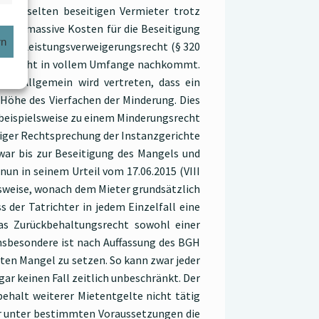
icht selten beseitigen Vermieter trotz
 oder massive Kosten für die Beseitigung
rn
hendes Leistungsverweigerungsrecht (§ 320
licht nicht in vollem Umfange nachkommt.
en. Allgemein wird vertreten, dass ein
 Höhe des Vierfachen der Minderung. Dies
beispielsweise zu einem Minderungsrecht
itiger Rechtsprechung der Instanzgerichte
war bis zur Beseitigung des Mangels und
un in seinem Urteil vom 17.06.2015 (VIII
gsweise, wonach dem Mieter grundsätzlich
 der Tatrichter in jedem Einzelfall eine
s Zurückbehaltungsrecht sowohl einer
nsbesondere ist nach Auffassung des BGH
en Mangel zu setzen. So kann zwar jeder
ar keinen Fall zeitlich unbeschränkt. Der
ehalt weiterer Mietentgelte nicht tätig
der unter bestimmten Voraussetzungen die