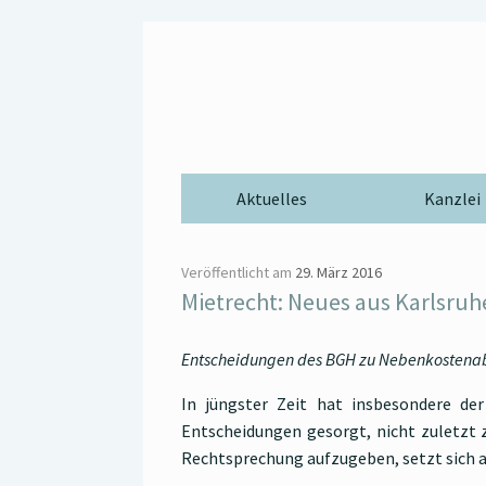
Zum
Inhalt
springen
Aktuelles
Kanzlei
Veröffentlicht am
29. März 2016
Mietrecht: Neues aus Karlsruh
Entscheidungen des BGH zu Nebenkostena
In jüngster Zeit hat insbesondere der
Entscheidungen gesorgt, nicht zuletzt 
Rechtsprechung aufzugeben, setzt sich a