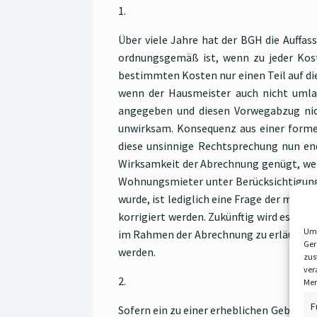
1.
Über viele Jahre hat der BGH die Auff
ordnungsgemäß ist, wenn zu jeder Kos
bestimmten Kosten nur einen Teil auf die
wenn der Hausmeister auch nicht umlag
angegeben und diesen Vorwegabzug nich
unwirksam. Konsequenz aus einer forme
diese unsinnige Rechtsprechung nun endl
Wirksamkeit der Abrechnung genügt, wenn
Wohnungsmieter unter Berücksichtigung 
wurde, ist lediglich eine Frage der mate
korrigiert werden. Zukünftig wird es j
Um 
im Rahmen der Abrechnung zu erläutern. 
Ger
werden.
zus
ver
2.
Mer
F
Sofern ein zu einer erheblichen Gebrauc