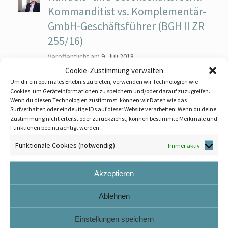
Kommanditist vs. Komplementär-
GmbH-Geschäftsführer (BGH II ZR
255/16)
Veröffentlicht am
9. Juli 2018
Cookie-Zustimmung verwalten
Mit Urteil vom 19.12.2017 (Az.: BGH II ZR
Um dir ein optimales Erlebnis zu bieten, verwenden wir Technologien wie
255/16) hat der Bundesgerichtshof
Cookies, um Geräteinformationen zu speichern und/oder darauf zuzugreifen.
Wenn du diesen Technologien zustimmst, können wir Daten wie das
entscheiden, dass ein Kommanditist einer
Surfverhalten oder eindeutige IDs auf dieser Website verarbeiten. Wenn du deine
GmbH & Co. KG nicht Ansprüche der
Zustimmung nicht erteilst oder zurückziehst, können bestimmte Merkmale und
Funktionen beeinträchtigt werden.
Kommanditgesellschaft gegen den
Fremdgeschäftsführer der Komplementär-
Funktionale Cookies (notwendig)
Immer aktiv
GmbH im Wege der actio pro socio geltend
Akzeptieren
Weiterlesen
Ablehnen
Einstellungen speichern