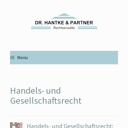
Zum
Inhalt
springen
Menü
Handels- und
Gesellschaftsrecht
Handels- und Gesellschaftsrecht: